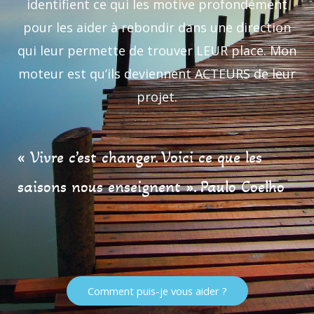
identifient ce qui les motive profondément
pour les aider à rebondir dans une direction
qui leur permette de trouver LEUR place. Mon
moteur est qu’ils deviennent ACTEURS de leur
projet.
« Vivre c’est changer. Voici ce que les
saisons nous enseignent ». Paulo Coelho
Comment puis-je vous aider ?