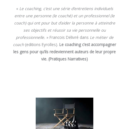
«
Le coaching, c’est une série d’entretiens individuels
entre une personne (le coaché) et un professionnel (le
coach) qui ont pour but d’aider la personne à atteindre
ses objectifs et réussir sa vie personnelle ou
professionnelle.
» Francois Délivré dans
Le métier de
coach
(editions Eyrolles).
Le coaching c’est accompagner
les gens pour qu’ils redeviennent auteurs de leur propre
vie. (Pratiques Narratives)